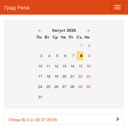
Град Рила
Toggl
navig
←
Август 2026
→
По
Вт
Ср
Чв
Пт
Съ
Не
1
2
3
4
5
6
7
8
9
10
11
12
13
14
15
16
17
18
19
20
21
22
23
24
25
26
27
28
29
30
31
Обява № 2 от 20 07 2018г