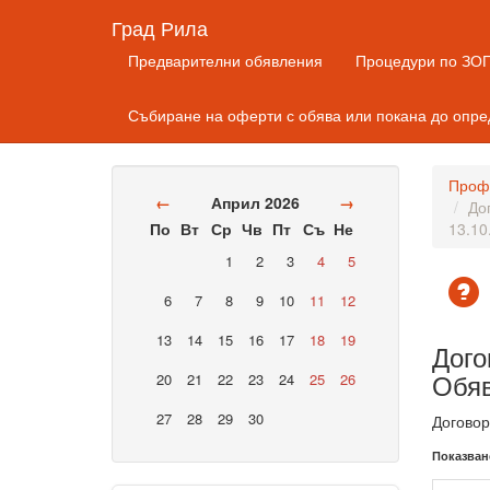
Град Рила
Предварителни обявления
Процедури по ЗОП,
Събиране на оферти с обява или покана до опр
Профи
←
Април 2026
→
До
По
Вт
Ср
Чв
Пт
Съ
Не
13.10
1
2
3
4
5
6
7
8
9
10
11
12
13
14
15
16
17
18
19
Дого
Обяв
20
21
22
23
24
25
26
27
28
29
30
Договор
Показван