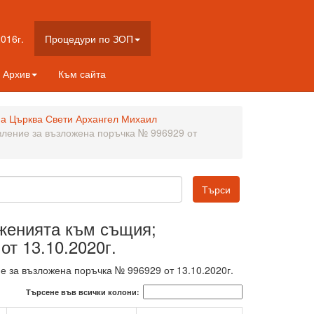
016г.
Процедури по ЗОП
Архив
Към сайта
на Църква Свети Архангел Михаил
вление за възложена поръчка № 996929 от
оженията към същия;
т 13.10.2020г.
е за възложена поръчка № 996929 от 13.10.2020г.
Търсене във всички колони: