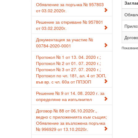
Загла
Обявление за поръчка № 957803
от 03.02.2020г.
Обявле
Решение за откриване № 957801
Прилож
от 03.02.2020г.
Догово
Документация за участие №
00784-2020-0001
Показване 
Протокол № 1 от 13. 04. 2020 г.;
Протокол № 2 от 01. 07. 2020 г.;
Протокол № 3 от 27. 07. 2020 г.;
Протокол по чл. 181, ал. 4 от ЗОП,
във вр. с чл. 60а от ППЗОП
Решение № 9 от 14. 08. 2020 г. за
определяне на изпълнител
Договор № 88 от 06.10.2020г.,
ведно с приложенията към същия;
Обявление за възложена поръчка
№ 996929 от 13.10.2020г.