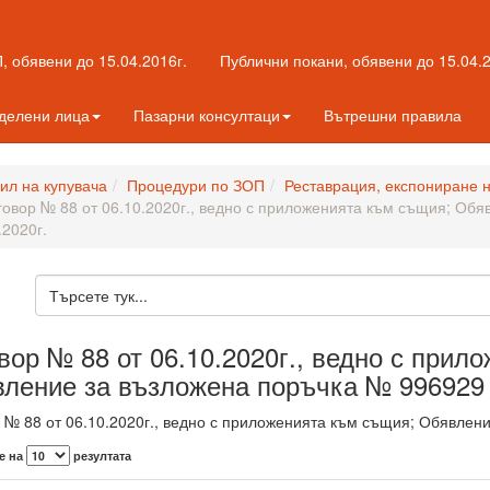
 обявени до 15.04.2016г.
Публични покани, обявени до 15.04.2
еделени лица
Пазарни консултаци
Вътрешни правила
л на купувача
Процедури по ЗОП
Реставрация, експониране 
говор № 88 от 06.10.2020г., ведно с приложенията към същия; Обя
.2020г.
вор № 88 от 06.10.2020г., ведно с прил
ление за възложена поръчка № 996929 о
 № 88 от 06.10.2020г., ведно с приложенията към същия; Обявлени
е на
резултата